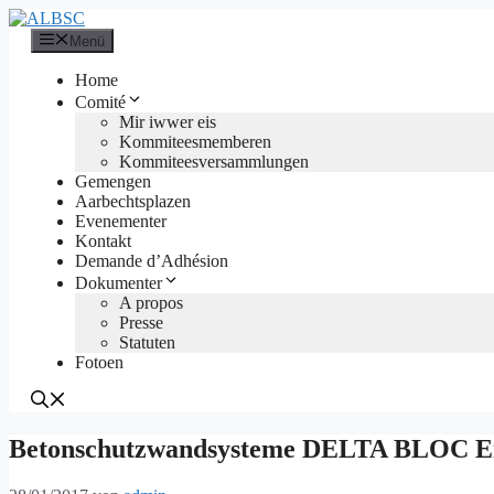
Zum
Inhalt
Menü
springen
Home
Comité
Mir iwwer eis
Kommiteesmemberen
Kommiteesversammlungen
Gemengen
Aarbechtsplazen
Evenementer
Kontakt
Demande d’Adhésion
Dokumenter
A propos
Presse
Statuten
Fotoen
Betonschutzwandsysteme DELTA BLOC Ei