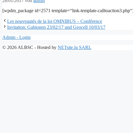
28/01/2017
von
admin
[wpdm_package id=2571 template=“link-template-calltoaction3.php“
Les nouveautés de la loi OMNIBUS – Conférence
Invitation: Gabionen 23/02/17 und Geocell 10/03/17
Admin - Login
© 2026 ALBSC - Hosted by
NETsite.lu SARL