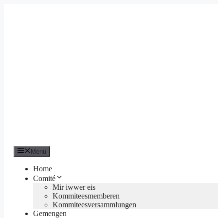
Zum
Inhalt
springen
Menü
Home
Comité
Mir iwwer eis
Kommiteesmemberen
Kommiteesversammlungen
Gemengen