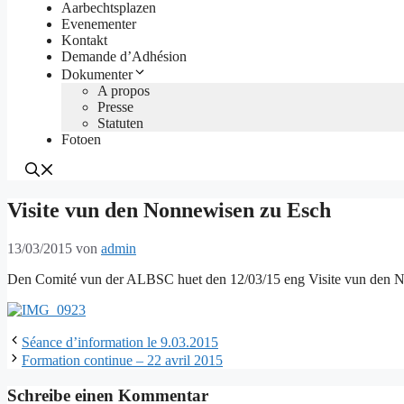
Aarbechtsplazen
Evenementer
Kontakt
Demande d’Adhésion
Dokumenter
A propos
Presse
Statuten
Fotoen
Visite vun den Nonnewisen zu Esch
13/03/2015
von
admin
Den Comité vun der ALBSC huet den 12/03/15 eng Visite vun den N
Séance d’information le 9.03.2015
Formation continue – 22 avril 2015
Schreibe einen Kommentar