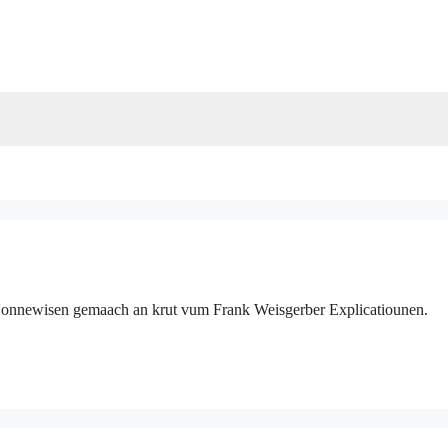
onnewisen gemaach an krut vum Frank Weisgerber Explicatiounen.